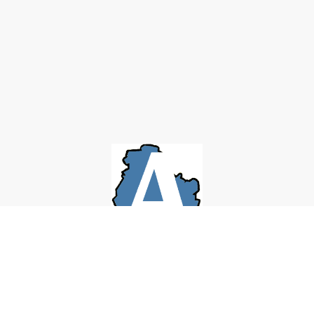
AMICO
A
M
ssistance
icro-
I
C
O
nformatique de la
ôte d'
r